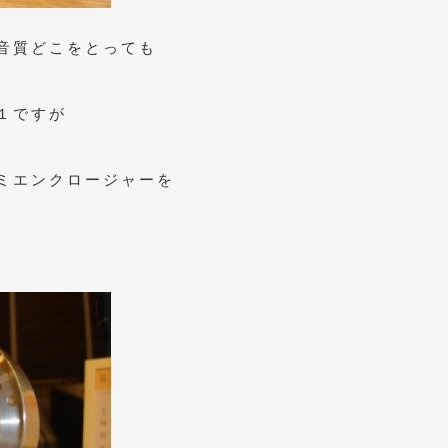
音質どこをとっても
１ですが
ミエンクロージャーを