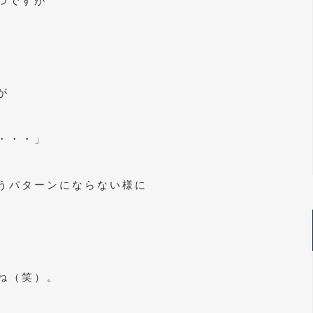
つですが
が
・・・」
うパターンにならない様に
。
ね（笑）。