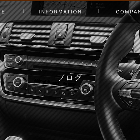
CE
INFORMATION
COMPA
み〜
ャー
t（工賃表）
RLD STADIUM
！よくある質問
ginners DAY
ィオ
カースタってどんなお店？
あえてやっていないこと
会社概要
スタッフ紹介
アクセスマッ
お問い合わせ
ブログ