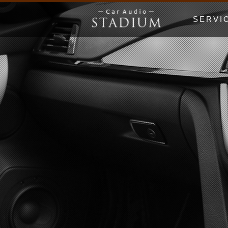
SERVI
ドア制振〜極
エンクロージ
Price Lis
MUSIC WO
漫画でわかる
初心者の日 Be
ホームオーデ