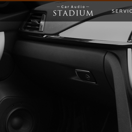
SERVI
ドア制振〜極
エンクロージ
Price Lis
MUSIC WO
漫画でわかる
初心者の日 Be
ホームオーデ