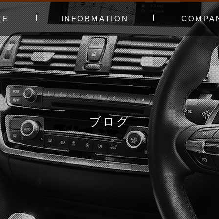
CE
INFORMATION
COMPA
み〜
ャー
t（工賃表）
RLD STADIUM
！よくある質問
ginners DAY
ィオ
カースタってどんなお店？
あえてやっていないこと
会社概要
スタッフ紹介
アクセスマッ
お問い合わせ
ブログ