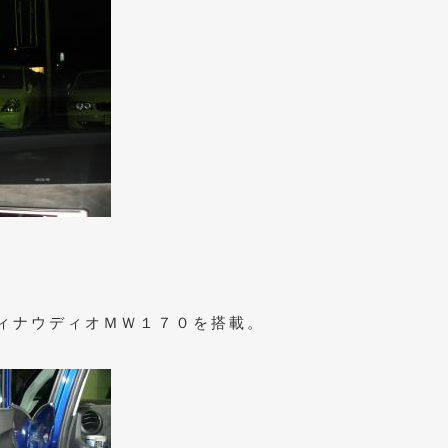
、
ィナウディオＭＷ１７０を搭載。