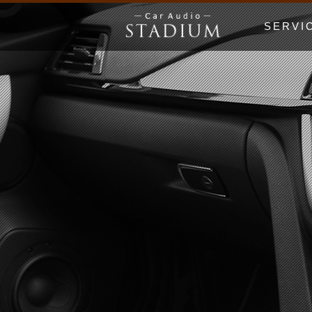
SERVI
ドア制振〜極
エンクロージ
Price Lis
MUSIC WO
漫画でわかる
初心者の日 Be
ホームオーデ