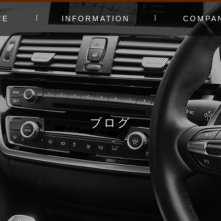
CE
INFORMATION
COMPA
み〜
ャー
t（工賃表）
RLD STADIUM
！よくある質問
ginners DAY
ィオ
カースタってどんなお店？
あえてやっていないこと
会社概要
スタッフ紹介
アクセスマッ
お問い合わせ
ブログ