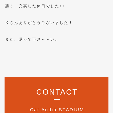
2016年4月
(4)
凄く、充実した休日でした♪♪
2016年3月
(2)
2016年2月
(6)
Ｋさんありがとうございました！
2016年1月
(4)
また、誘って下さ～～い。
2015年12月
(2)
2015年11月
(5)
2015年10月
(7)
2015年9月
(4)
2015年8月
(3)
CONTACT
2015年7月
(5)
2015年6月
(13)
Car Audio STADIUM
2015年5月
(2)