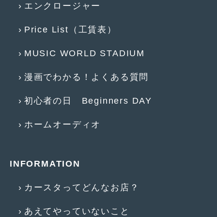
エンクロージャー
2013年5月
(8)
Price List（工賃表）
2013年4月
(14)
MUSIC WORLD STADIUM
2013年3月
(9)
2013年2月
(15)
漫画でわかる！よくある質問
2013年1月
(17)
初心者の日 Beginners DAY
2012年12月
(19)
ホームオーディオ
2012年11月
(21)
2012年10月
(23)
INFORMATION
2012年9月
(25)
2012年8月
(23)
カースタってどんなお店？
2012年7月
(10)
あえてやっていないこと