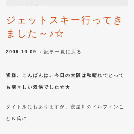
2025年12月
(3)
ジェットスキー行ってき
2025年10月
(1)
ました～♪☆
2025年8月
(2)
2024年12月
(1)
2009.10.09
記事一覧に戻る
2024年8月
(1)
2024年7月
(1)
皆様、こんばんは。今日の大阪は秋晴れでとって
2024年6月
(1)
も清々しい気候でした☆★
2024年4月
(1)
2024年1月
(1)
タイトルにもありますが、寝屋川のドルフィンこ
2023年12月
(2)
とＫ氏に
2023年11月
(1)