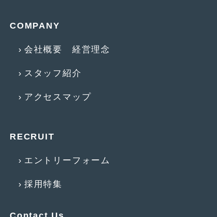
2012年6月
(6)
2012年5月
(10)
COMPANY
2012年4月
(15)
会社概要 経営理念
2012年3月
(7)
スタッフ紹介
2012年2月
(11)
アクセスマップ
2012年1月
(23)
2011年12月
(20)
RECRUIT
2011年11月
(12)
2011年10月
(11)
エントリーフォーム
2011年9月
(12)
採用特集
2011年8月
(14)
2011年7月
(23)
Contact Us