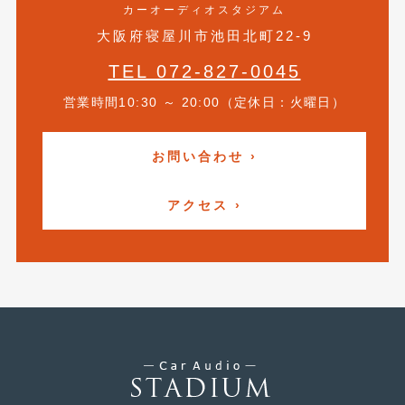
カーオーディオスタジアム
2015年4月
(5)
大阪府寝屋川市池田北町22-9
2015年3月
(3)
TEL 072-827-0045
2015年2月
(8)
営業時間10:30 ～ 20:00（定休日：火曜日）
2015年1月
(11)
お問い合わせ ›
2014年12月
(4)
2014年11月
(4)
アクセス ›
2014年10月
(4)
2014年9月
(6)
2014年8月
(13)
2014年7月
(4)
2014年6月
(5)