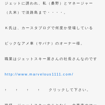
2023年10月
(2)
ジェットに誘われ、私（桑野）とマネージャー
2023年9月
(1)
（久米）で淡路島まで・・・・。
2023年8月
(2)
Ｋ氏は、カースタブログで何度か登場している
2023年4月
(1)
2022年12月
(1)
ビックなアメ車（サバナ）のオーナー様。
2022年10月
(2)
2022年8月
(1)
職業はジェットスキー屋さんの社長さんなのです
2022年4月
(2)
http://www.marvelous1111.com/
2022年1月
(3)
2021年12月
(2)
↑ ↑ ↑ ↑ クリックして下さい。
2021年8月
(2)
2021年7月
(7)