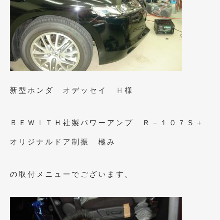
2016年5月
(1)
2016年4月
(4)
2016年3月
(2)
2016年2月
(6)
2016年1月
(4)
新型ホンダ オデッセイ Ｈ様
2015年12月
(2)
2015年11月
(5)
ＢＥＷＩＴＨ社製パワーアンプ Ｒ－１０７Ｓ＋
2015年10月
(7)
オリジナルドア制振 極み
2015年9月
(4)
の取付メニューでございます。
2015年8月
(3)
2015年7月
(5)
2015年6月
(13)