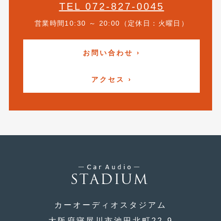
TEL 072-827-0045
2012年7月
(10)
営業時間10:30 ～ 20:00（定休日：火曜日）
2012年6月
(6)
2012年5月
(10)
お問い合わせ ›
2012年4月
(15)
アクセス ›
2012年3月
(7)
2012年2月
(11)
2012年1月
(23)
2011年12月
(20)
2011年11月
(12)
2011年10月
(11)
2011年9月
(12)
カーオーディオスタジアム
2011年8月
(14)
大阪府寝屋川市池田北町22-9