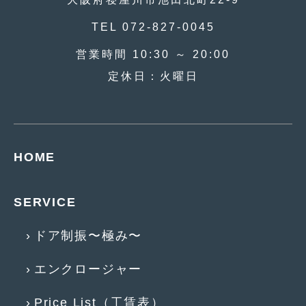
2011年7月
(23)
TEL 072-827-0045
2011年6月
(12)
営業時間 10:30 ～ 20:00
2011年5月
(6)
定休日：火曜日
2011年4月
(9)
2011年3月
(10)
2011年2月
(8)
HOME
2011年1月
(13)
SERVICE
2010年12月
(15)
ドア制振〜極み〜
2010年11月
(25)
2010年10月
(9)
エンクロージャー
2010年9月
(3)
Price List（工賃表）