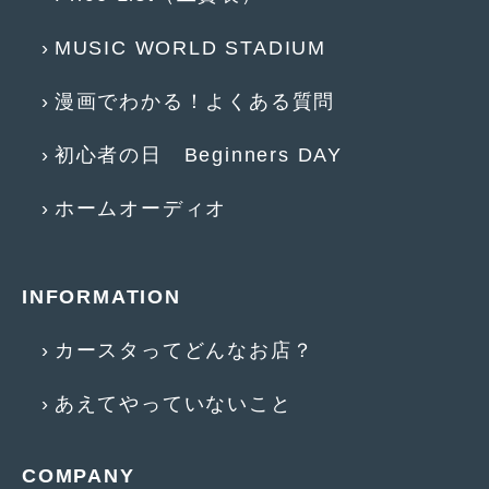
2010年8月
(11)
MUSIC WORLD STADIUM
2010年7月
(5)
漫画でわかる！よくある質問
2010年6月
(5)
2010年5月
(12)
初心者の日 Beginners DAY
2010年4月
(3)
ホームオーディオ
2010年3月
(2)
2010年2月
(6)
INFORMATION
2010年1月
(12)
カースタってどんなお店？
2009年12月
(7)
2009年11月
(7)
あえてやっていないこと
2009年10月
(6)
COMPANY
2009年9月
(5)