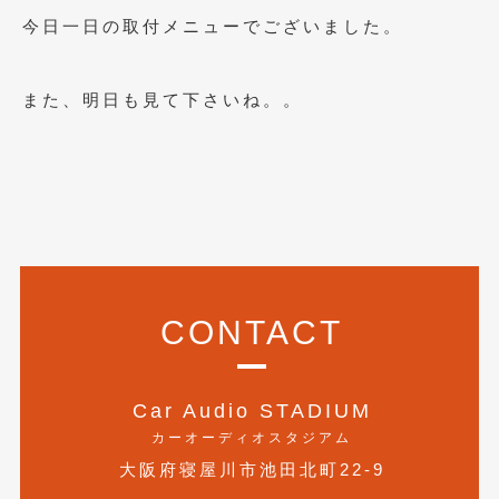
今日一日の取付メニューでございました。
2013年6月
(11)
2013年5月
(8)
また、明日も見て下さいね。。
2013年4月
(14)
2013年3月
(9)
2013年2月
(15)
2013年1月
(17)
2012年12月
(19)
CONTACT
2012年11月
(21)
2012年10月
(23)
Car Audio STADIUM
2012年9月
(25)
カーオーディオスタジアム
2012年8月
大阪府寝屋川市池田北町22-9
(23)