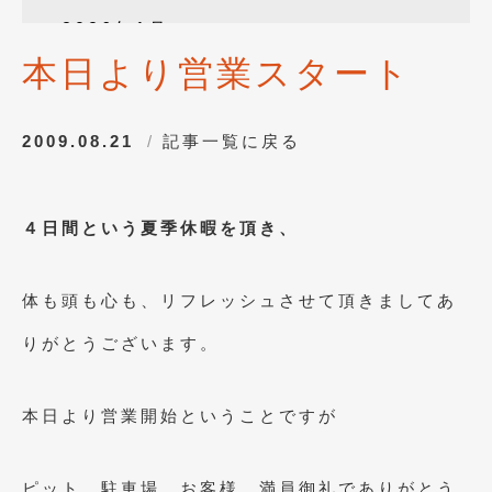
2026年1月
(4)
本日より営業スタート
2025年12月
(3)
2025年10月
(1)
2009.08.21
記事一覧に戻る
2025年8月
(2)
2024年12月
(1)
４日間という夏季休暇を頂き、
2024年8月
(1)
2024年7月
(1)
体も頭も心も、リフレッシュさせて頂きましてあ
2024年6月
(1)
りがとうございます。
2024年4月
(1)
2024年1月
(1)
本日より営業開始ということですが
2023年12月
(2)
ピット、駐車場、お客様、満員御礼でありがとう