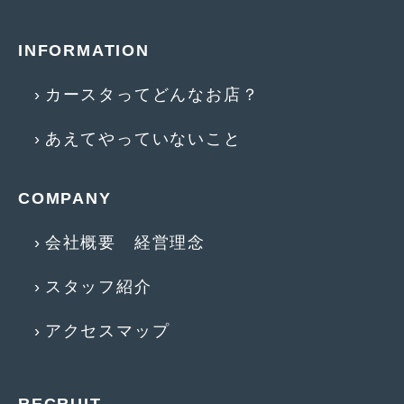
2014年5月
(7)
2014年4月
(4)
INFORMATION
2014年3月
(5)
カースタってどんなお店？
2014年2月
(6)
あえてやっていないこと
2014年1月
(3)
2013年12月
(6)
COMPANY
2013年11月
(22)
会社概要 経営理念
2013年10月
(7)
スタッフ紹介
2013年9月
(7)
2013年8月
(9)
アクセスマップ
2013年7月
(13)
2013年6月
(11)
RECRUIT