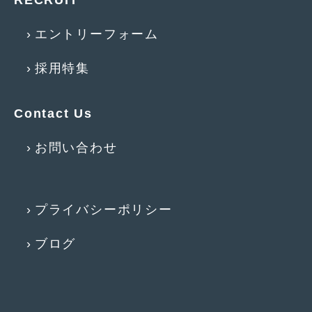
2013年5月
(8)
エントリーフォーム
2013年4月
(14)
採用特集
2013年3月
(9)
2013年2月
(15)
Contact Us
2013年1月
(17)
お問い合わせ
2012年12月
(19)
2012年11月
(21)
プライバシーポリシー
2012年10月
(23)
2012年9月
(25)
ブログ
2012年8月
(23)
2012年7月
(10)