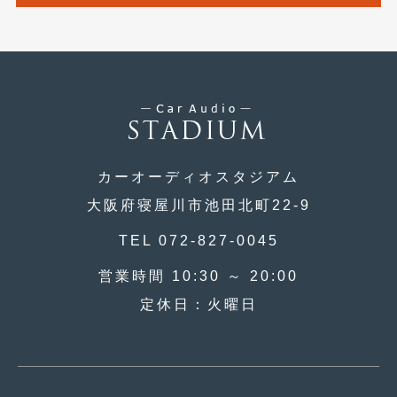
2016年4月
(4)
2016年3月
(2)
2016年2月
(6)
2016年1月
(4)
2015年12月
(2)
カーオーディオスタジアム
2015年11月
(5)
大阪府寝屋川市池田北町22-9
2015年10月
(7)
TEL 072-827-0045
2015年9月
(4)
営業時間 10:30 ～ 20:00
2015年8月
(3)
定休日：火曜日
2015年7月
(5)
2015年6月
(13)
2015年5月
(2)