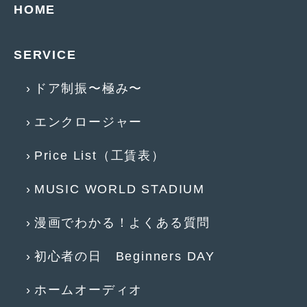
HOME
2015年4月
(5)
2015年3月
(3)
SERVICE
2015年2月
(8)
ドア制振〜極み〜
2015年1月
(11)
エンクロージャー
2014年12月
(4)
Price List（工賃表）
2014年11月
(4)
2014年10月
(4)
MUSIC WORLD STADIUM
2014年9月
(6)
漫画でわかる！よくある質問
2014年8月
(13)
初心者の日 Beginners DAY
2014年7月
(4)
2014年6月
(5)
ホームオーディオ