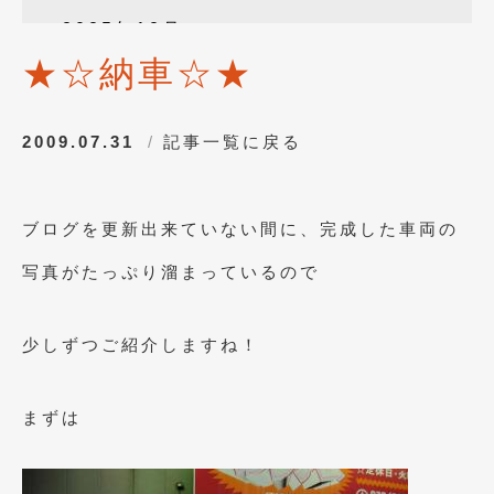
2025年12月
(3)
★☆納車☆★
2025年10月
(1)
2025年8月
(2)
2009.07.31
記事一覧に戻る
2024年12月
(1)
2024年8月
(1)
ブログを更新出来ていない間に、完成した車両の
2024年7月
(1)
写真がたっぷり溜まっているので
2024年6月
(1)
2024年4月
(1)
少しずつご紹介しますね！
2024年1月
(1)
2023年12月
(2)
まずは
2023年11月
(1)