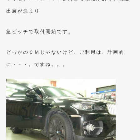
2021年4月
(1)
出展が決まり
2021年3月
(1)
急ピッチで取付開始です。
2021年1月
(2)
2020年12月
(2)
どっかのＣＭじゃないけど、ご利用は、計画的
2020年11月
(2)
に・・・。ですね。。。
2020年10月
(1)
2020年9月
(3)
2020年8月
(4)
2020年7月
(3)
2020年6月
(2)
2020年5月
(4)