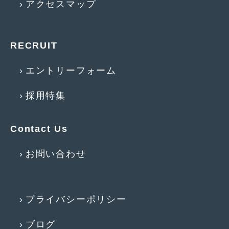
アクセスマップ
2014年5月
(7)
2014年4月
(4)
RECRUIT
2014年3月
(5)
2014年2月
(6)
エントリーフォーム
2014年1月
(3)
採用特集
2013年12月
(6)
2013年11月
(22)
Contact Us
2013年10月
(7)
お問い合わせ
2013年9月
(7)
2013年8月
(9)
プライバシーポリシー
2013年7月
(13)
ブログ
2013年6月
(11)