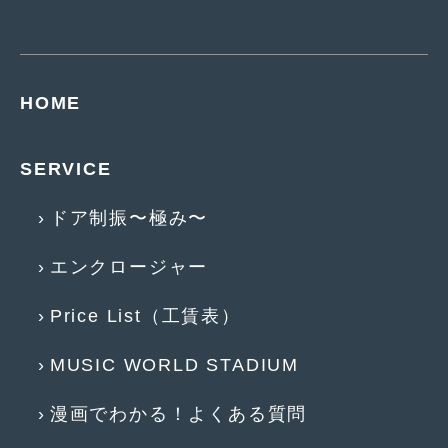
2016年4月
(4)
2016年3月
(2)
2016年2月
(6)
HOME
2016年1月
(4)
2015年12月
(2)
SERVICE
2015年11月
(5)
ドア制振〜極み〜
2015年10月
(7)
エンクロージャー
2015年9月
(4)
Price List（工賃表）
2015年8月
(3)
2015年7月
(5)
MUSIC WORLD STADIUM
2015年6月
(13)
漫画でわかる！よくある質問
2015年5月
(2)