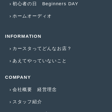
初心者の日 Beginners DAY
2015年4月
(5)
ホームオーディオ
2015年3月
(3)
2015年2月
(8)
INFORMATION
2015年1月
(11)
2014年12月
(4)
カースタってどんなお店？
2014年11月
(4)
あえてやっていないこと
2014年10月
(4)
2014年9月
(6)
COMPANY
2014年8月
(13)
会社概要 経営理念
2014年7月
(4)
スタッフ紹介
2014年6月
(5)