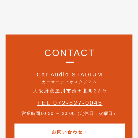
2018年4月
(2)
2018年3月
(4)
2018年2月
(8)
2018年1月
(3)
CONTACT
2017年12月
(5)
2017年11月
(4)
Car Audio STADIUM
2017年10月
(5)
カーオーディオスタジアム
2017年9月
(5)
大阪府寝屋川市池田北町22-9
2017年8月
(6)
TEL 072-827-0045
2017年7月
(2)
営業時間10:30 ～ 20:00（定休日：火曜日）
2017年6月
(4)
お問い合わせ ›
2017年5月
(5)