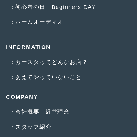
2014年5月
(7)
初心者の日 Beginners DAY
2014年4月
(4)
ホームオーディオ
2014年3月
(5)
2014年2月
(6)
INFORMATION
2014年1月
(3)
カースタってどんなお店？
2013年12月
(6)
2013年11月
(22)
あえてやっていないこと
2013年10月
(7)
COMPANY
2013年9月
(7)
2013年8月
(9)
会社概要 経営理念
2013年7月
(13)
スタッフ紹介
2013年6月
(11)