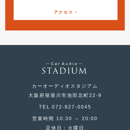
2016年4月
(4)
アクセス ›
2016年3月
(2)
2016年2月
(6)
2016年1月
(4)
2015年12月
(2)
2015年11月
(5)
2015年10月
(7)
2015年9月
(4)
カーオーディオスタジアム
2015年8月
(3)
大阪府寝屋川市池田北町22-9
2015年7月
(5)
TEL 072-827-0045
2015年6月
(13)
営業時間 10:30 ～ 20:00
2015年5月
(2)
定休日：火曜日