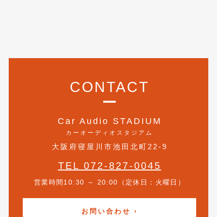
2017年4月
(1)
2017年3月
(2)
2017年2月
(5)
2017年1月
(12)
CONTACT
2016年12月
(13)
2016年11月
(10)
Car Audio STADIUM
2016年10月
(3)
カーオーディオスタジアム
2016年9月
(5)
大阪府寝屋川市池田北町22-9
TEL 072-827-0045
2016年8月
(4)
営業時間10:30 ～ 20:00（定休日：火曜日）
2016年7月
(5)
2016年5月
(1)
お問い合わせ ›