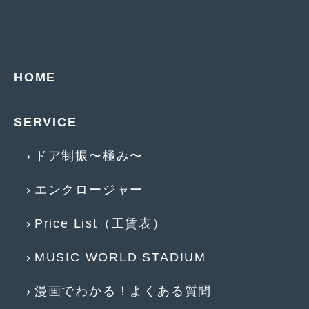
2015年4月
(5)
2015年3月
(3)
2015年2月
(8)
HOME
2015年1月
(11)
SERVICE
2014年12月
(4)
ドア制振〜極み〜
2014年11月
(4)
2014年10月
(4)
エンクロージャー
2014年9月
(6)
Price List（工賃表）
2014年8月
(13)
MUSIC WORLD STADIUM
2014年7月
(4)
2014年6月
(5)
漫画でわかる！よくある質問