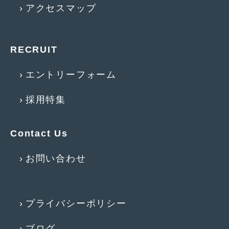
アクセスマップ
2013年5月
(8)
2013年4月
(14)
RECRUIT
2013年3月
(9)
エントリーフォーム
2013年2月
(15)
2013年1月
(17)
採用特集
2012年12月
(19)
Contact Us
2012年11月
(21)
2012年10月
(23)
お問い合わせ
2012年9月
(25)
2012年8月
(23)
プライバシーポリシー
2012年7月
(10)
ブログ