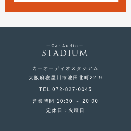
2015年5月
(2)
2015年4月
(5)
2015年3月
(3)
2015年2月
(8)
2015年1月
(11)
2014年12月
(4)
カーオーディオスタジアム
2014年11月
(4)
大阪府寝屋川市池田北町22-9
2014年10月
(4)
TEL 072-827-0045
2014年9月
(6)
営業時間 10:30 ～ 20:00
定休日：火曜日
2014年8月
(13)
2014年7月
(4)