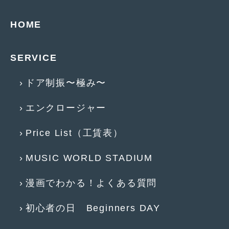
2014年6月
(5)
HOME
2014年5月
(7)
2014年4月
(4)
SERVICE
2014年3月
(5)
ドア制振〜極み〜
2014年2月
(6)
2014年1月
(3)
エンクロージャー
2013年12月
(6)
Price List（工賃表）
2013年11月
(22)
MUSIC WORLD STADIUM
2013年10月
(7)
漫画でわかる！よくある質問
2013年9月
(7)
2013年8月
(9)
初心者の日 Beginners DAY
2013年7月
(13)