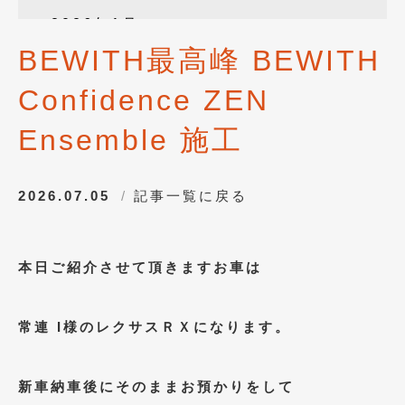
2026年1月
(4)
BEWITH最高峰 BEWITH
2025年12月
(3)
Confidence ZEN
2025年10月
(1)
2025年8月
(2)
Ensemble 施工
2024年12月
(1)
2026.07.05
記事一覧に戻る
2024年8月
(1)
2024年7月
(1)
本日ご紹介させて頂きますお車は
2024年6月
(1)
2024年4月
(1)
常連 I様のレクサスＲＸになります。
2024年1月
(1)
2023年12月
(2)
新車納車後にそのままお預かりをして