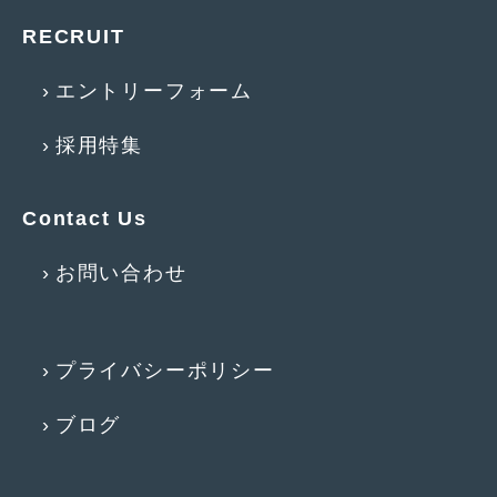
2012年7月
(10)
RECRUIT
2012年6月
(6)
エントリーフォーム
2012年5月
(10)
2012年4月
(15)
採用特集
2012年3月
(7)
Contact Us
2012年2月
(11)
お問い合わせ
2012年1月
(23)
2011年12月
(20)
2011年11月
(12)
プライバシーポリシー
2011年10月
(11)
ブログ
2011年9月
(12)
2011年8月
(14)