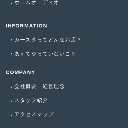
ホームオーディオ
2013年6月
(11)
2013年5月
(8)
INFORMATION
2013年4月
(14)
カースタってどんなお店？
2013年3月
(9)
あえてやっていないこと
2013年2月
(15)
2013年1月
(17)
COMPANY
2012年12月
(19)
会社概要 経営理念
2012年11月
(21)
2012年10月
(23)
スタッフ紹介
2012年9月
(25)
アクセスマップ
2012年8月
(23)